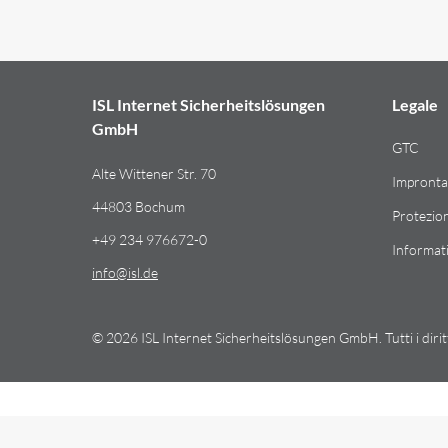
ISL In­ter­net Sicherheitslösungen
Le­ga­le
GmbH
GTC
Alte Wit­te­ner Str. 70
Im­pron­ta
44803 Bo­chum
Pro­te­zio
+49 234 976672-0
In­for­ma­t
info​@​isl.de
© 2026 ISL In­ter­net Sicherheitslösungen GmbH. Tutti i di­rit­ti r