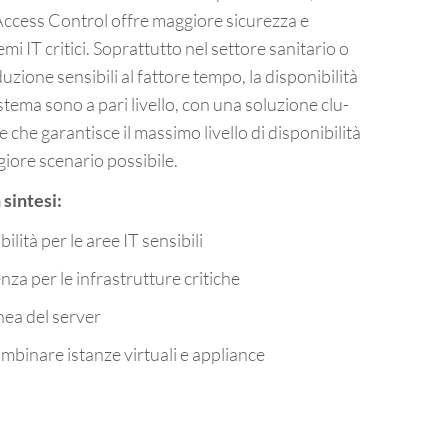
ss Con­trol offre mag­gio­re si­cu­rez­za e
­mi IT cri­ti­ci. So­prat­tut­to nel set­to­re sa­ni­ta­rio o
u­zio­ne sen­si­bi­li al fat­to­re tempo, la disponibilità
i­ste­ma sono a pari li­vel­lo, con una so­lu­zio­ne clu­
he ga­ran­ti­sce il mas­si­mo li­vel­lo di disponibilità
io­re sce­na­rio pos­si­bi­le.
 sin­te­si:
ilità per le aree IT sen­si­bi­li
n­za per le in­fra­strut­tu­re cri­ti­che
­nea del ser­ver
­bi­na­re istan­ze vir­tua­li e ap­plian­ce