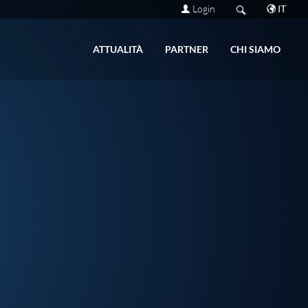
Login
IT
ATTUALITÀ
PART­NER
CHI SIAMO