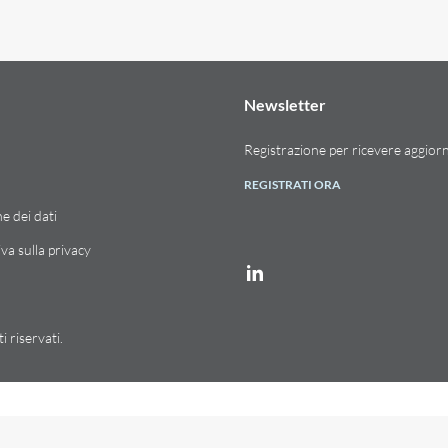
New­slet­ter
Re­gi­stra­zio­ne per ri­ce­ve­re ag­gior­
RE­GI­STRA­TI ORA
­ne dei dati
i­va sulla pri­va­cy
i­ser­va­ti.