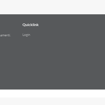
Quic­klink
Login
na­men­ti.