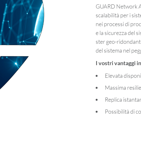
GUARD Net­work Ac­ce
scalabilità per i si­ste
nei pro­ces­si di pro­d
e la si­cu­rez­za del s
ster geo-​ridondante c
del si­ste­ma nel peg­g
I vo­stri van­tag­gi in
Ele­va­ta disponib
Mas­si­ma re­si­lie
Re­pli­ca istan­ta
Possibilità di com