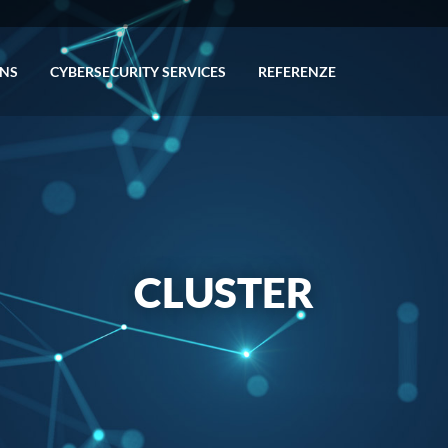
ONS
CY­BER­SE­CU­RI­TY SER­VI­CES
RE­FE­REN­ZE
CLU­STER