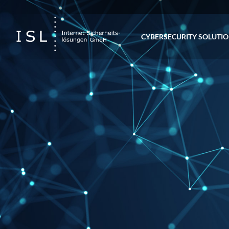
CY­BER­SE­CU­RI­TY SO­LU­TI