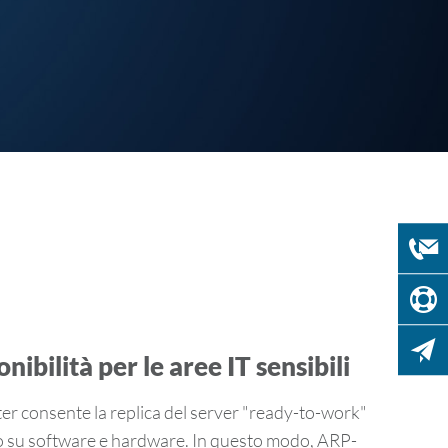
onibilità per le aree IT sen­si­bi­li
con­sen­te la re­pli­ca del ser­ver "ready-​to-work"
o su soft­ware e hard­ware. In que­sto modo, ARP-​