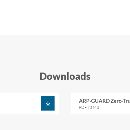
Do­wn­loads
ARP-​GUARD Zero-​Trust
PDF | 3 MB