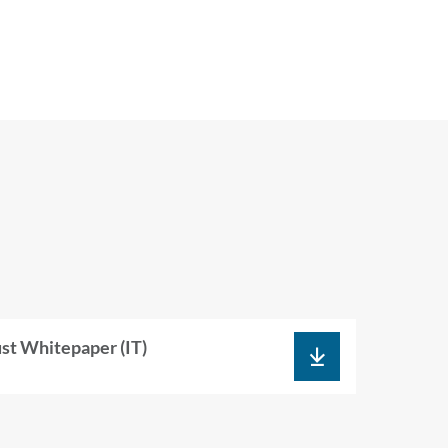
 Whi­te­pa­per (IT)