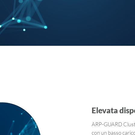
Ele­va­ta disp
ARP-​GUARD Clu­ster 
con un basso ca­ri­c