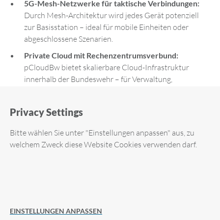
5G-Mesh-Netzwerke für taktische Verbindungen:
Durch Mesh-Architektur wird jedes Gerät potenziell
zur Basisstation – ideal für mobile Einheiten oder
abgeschlossene Szenarien.
Private Cloud mit Rechenzentrumsverbund:
pCloudBw bietet skalierbare Cloud-Infrastruktur
innerhalb der Bundeswehr – für Verwaltung,
Gefechtsführung und Daten mit unterschiedlichen
Schutzstufen.
Privacy Settings
Integrierte Resilienz und Sicherheit:
Ausbau sicherer
Zugänge (SINA), Remote-Zugänge und Einsatz von
Bitte wählen Sie unter "Einstellungen anpassen" aus, zu
SIEM sichern auch interne Prozesse und Verwaltung.
welchem Zweck diese Website Cookies verwenden darf.
Vorteile für Bundeswehr &
Verteidigungsorganisationen
Required cookies
EINSTELLUNGEN ANPASSEN
Analytic Cookies
Resiliente Gefechtskommunikation, auch bei zerstörter