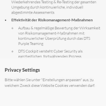
Wiederkehrendes Testing & Re-Testing der gesamten
Umgebung durch kontinuierliche, individuell
abgestimmte Assessments
Effektivität der Risikomanagement-Maßnahmen
Aufbau & regelmäßige Bewertung der Wirksamkeit
von Risikomanagement-Maßnahmen mit
kontinuierlicher Überprüfung durch das DTS
Purple Teaming
DTS Cockpit versteht Cyber Security als
ganzheitlichen, fortwährenden Prozess
Cyber-Hygiene
(z. B. Updates): Device Compliance
durch den DTS Client
Privacy Settings
Mehr IT-Sicherheit
im Allgemeinen: Aus eigenen,
Bitte wählen Sie unter "Einstellungen anpassen" aus, zu
zertifizierten & EU-DSGVO konformen Rechenzentren
welchem Zweck diese Website Cookies verwenden darf.
bereitgestellt