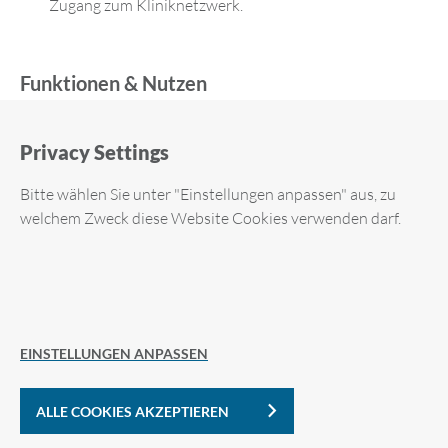
Zugang zum Kliniknetzwerk.
Funktionen & Nutzen
Erkennung und Klassifizierung aller angeschlossenen
Privacy Settings
Geräte
Automatische Quarantäne für verdächtige Geräte
Bitte wählen Sie unter "Einstellungen anpassen" aus, zu
welchem Zweck diese Website Cookies verwenden darf.
Schutz vor Malware, Datenklau und interner Sabotage
Trennung von sensiblen Bereichen (z. B. Medizintechnik
& Büro-IT)
Required cookies
Bedrohungsszenarien, die NAC verhindert
EINSTELLUNGEN ANPASSEN
Analytic Cookies
Rogue Devices (nicht autorisierte Hardware)
ALLE COOKIES AKZEPTIEREN
Kompromittierte oder infizierte Endgeräte
Cookie-Details