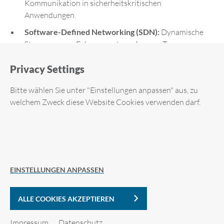
Kommunikation in sicherheitskritischen
Anwendungen.
Software-Defined Networking (SDN):
Dynamische
Steuerung von Fahrzeugnetzwerken zur Trennung
kritischer Systeme.
Privacy Settings
Zero-Trust-Architekturen:
Jeder Zugriff im
Fahrzeugnetz wird geprüft, auch zwischen internen
Bitte wählen Sie unter "Einstellungen anpassen" aus, zu
Steuergeräten.
welchem Zweck diese Website Cookies verwenden darf.
Intrusion Detection/Prevention Systeme (IDPS):
Echtzeit-Erkennung von Angriffen im
Fahrzeugnetzwerk.
Required cookies
Kryptografische Agilität:
Migration zu
quantensicheren Verfahren vorbereiten.
EINSTELLUNGEN ANPASSEN
Analytic Cookies
ALLE COOKIES AKZEPTIEREN
Vorteile für die Automobilbranche
Cookie-Details
Impressum
Datenschutz