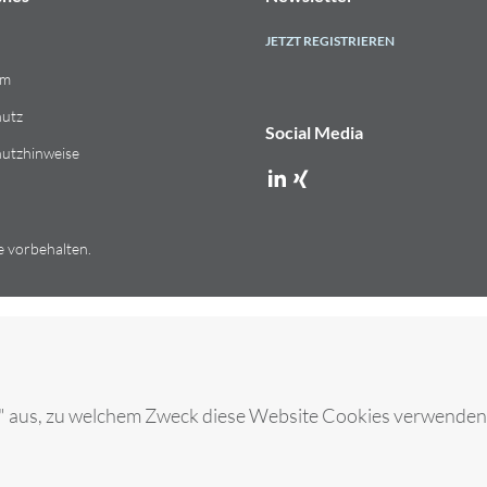
JETZT REGISTRIEREN
um
utz
Social Media
utzhinweise
e vorbehalten.
n" aus, zu welchem Zweck diese Website Cookies verwenden 