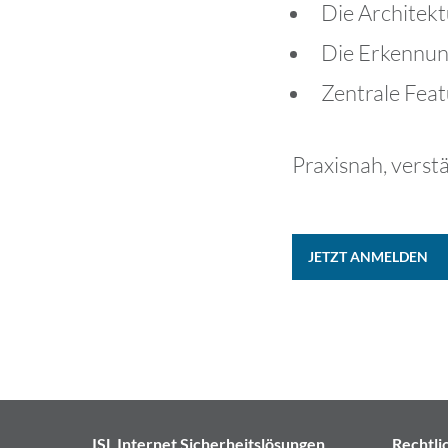
Die Architek
Die Erkennun
Zentrale Fea
Praxisnah, verst
JETZT ANMELDEN
ISL Internet Sicherheitslösungen
Rechtli