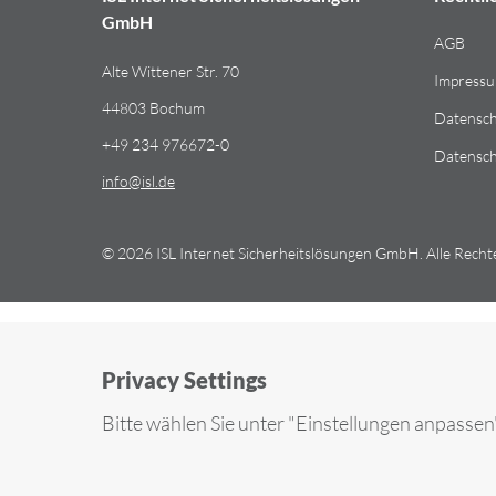
GmbH
AGB
Alte Wittener Str. 70
Impress
44803 Bochum
Datensch
+49 234 976672-0
Datensch
info​@​isl.de
© 2026 ISL Internet Sicherheitslösungen GmbH. Alle Recht
Privacy Settings
Bitte wählen Sie unter "Einstellungen anpasse