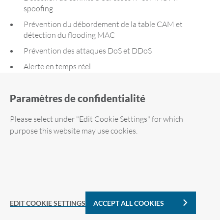
spoofing
Prévention du débordement de la table CAM et
détection du flooding MAC
Prévention des attaques DoS et DDoS
Alerte en temps réel
Réactions automatiques selon un ensemble de règles
Paramètres de confidentialité
Identification claire de la source de l'attaque
Please select under "Edit Cookie Settings" for which
purpose this website may use cookies.
Required cookies
Downloads
Analytic Cookies
EDIT COOKIE SETTINGS
ACCEPT ALL COOKIES