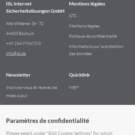
ISL Internet
Mentions légales
Sicherheitslösungen GmbH
GTC
Alte Wittener Str. 70
Mentions légales
44803 Bochum
Politique de confidentialité
+49 234 976672-0
Informations sur la protection
info​@​isl.de
des données
Newsletter
Quicklink
Login
Inscrivez-vous et recevez les
mises à jour.
S'INSCRIRE MAINTENANT
Paramètres de confidentialité
Please select under "Edit Cookie Settings" for which