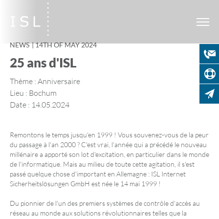
NEWS
14TH OF MAY 2024
25 ans d'ISL
Thème : Anniversaire
Lieu : Bochum
Date : 14.05.2024
Remontons le temps jusqu'en 1999 ! Vous souvenez-vous de la peur
du passage à l'an 2000 ? C'est vrai, l'année qui a précédé le nouveau
millénaire a apporté son lot d'excitation, en particulier dans le monde
de l'informatique. Mais au milieu de toute cette agitation, il s'est
passé quelque chose d'important en Allemagne : ISL Internet
Sicherheitslösungen GmbH est née le 14 mai 1999 !
Du pionnier de l'un des premiers systèmes de contrôle d'accès au
réseau au monde aux solutions révolutionnaires telles que la